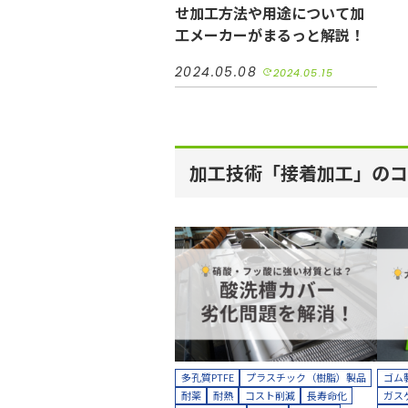
せ加工方法や用途について加
縫製加工（工業用）
貼り合わせ加工
工メーカーがまるっと解説！
2024.05.08
2024.05.15
加工技術「接着加工」のコ
多孔質PTFE
プラスチック（樹脂）製品
ゴム
耐薬
耐熱
コスト削減
長寿命化
ガス