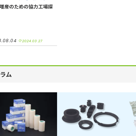
布・フェルト製品
品質改善
増産のための協力工場探
期
コスト削減
小ロット対応
車
機械装置
半導体
油空圧
・電子
アパレル
カット加工
合わせ加工
接着加工
加工（工業用）
組み立て加工
3.08.04
2024.03.27
ラム