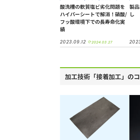
小ロット対応
自動車
機械装置
不織
酸洗槽の軟質塩ビ劣化問題を
製品
半導体
油空圧
工場設備
カット加工
短納
ハイパーシートで解消！硝酸/
し
カッティングプロッター加工
接着加工
自動
縫製加工（工業用）
電機
フッ酸環境下での長寿命化実
貼り
績
縫製
2023.09.12
202
2024.03.27
加工技術「接着加工」のコ