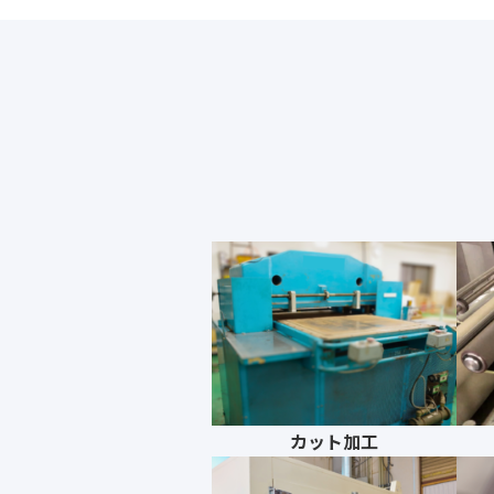
縫製加工（工業用）
貼り合わせ加工
カット加工