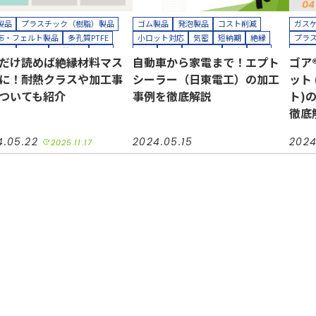
製品
プラスチック（樹脂）製品
ゴム製品
発泡製品
コスト削減
ガス
布・フェルト製品
多孔質PTFE
小ロット対応
気密
短納期
絶縁
プラ
製品
シール
品質改善
絶縁
緩衝
耐熱
長寿命化
防水
防音
コス
だけ読めば絶縁材料マス
自動車から家電まで！エプト
ゴア
半導体
機械装置
油空圧
機械装置
油空圧
自動車
小ロ
に！耐熱クラスや加工事
シーラー（日東電工）の加工
ット
車
電力
電機・電子
カッティングプロッター加工
耐薬
ティングプロッター加工
カット加工
接着加工
組み立て加工
油空
ついても紹介
事例を徹底解説
ト)
ト加工
接着加工
貼り合わせ加工
カッ
徹底
理（アニール）加工
カッ
合わせ加工
クリ
4.05.22
2024.05.15
2024
2025.11.17
熱処
縫製