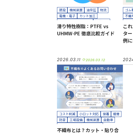
建設
機械装置
油空圧
物流
ゴム
電機・電子
カット加工
不織
クリーンルーム内加工
接着加工
発泡
滑り特性樹脂：PTFE vs
これ
組み立て加工
耐熱
UHMW-PE 徹底比較ガイド
ター
自動
カッ
例に
カッ
熱処
貼り
2026.03.11
202
2026.03.12
コスト削減
小ロット対応
接着
緩衝
防音
工場設備
機械装置
自動車
カッティングプロッター加工
不織布とは？カット・貼り合
カット加工
接着加工