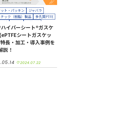
ケット・パッキン
ジャバラ
スチック（樹脂）製品
多孔質PTFE
ト削減
シール
品質改善
®ハイパーシート®ガスケ
ット対応
接着
短納期
耐熱
 (ePTFEシートガスケッ
長寿命化
半導体
機械装置
圧
自動車
の特長・加工・導入事例を
ティングプロッター加工
解説！
ト加工
クリーンパック
ーンルーム内加工
接着加工
.05.14
2024.07.22
理（アニール）加工
加工（工業用）
貼り合わせ加工