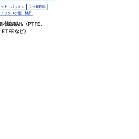
ケット・パッキン
フッ素樹脂
スチック（樹脂）製品
ス、チューブ
多孔質PTFE
素樹脂製品（PTFE、
ト削減
シール
品質改善
、ETFEなど）
ット対応
接着
気密
汚れ防止
期
絶縁
耐摩耗
耐熱
耐薬
命化
半導体
機械装置
油空圧
車
電力
電機・電子
ティングプロッター加工
ト加工
クリーンパック
ーンルーム内加工
接着加工
理（アニール）加工
組み立て加工
加工（工業用）
貼り合わせ加工