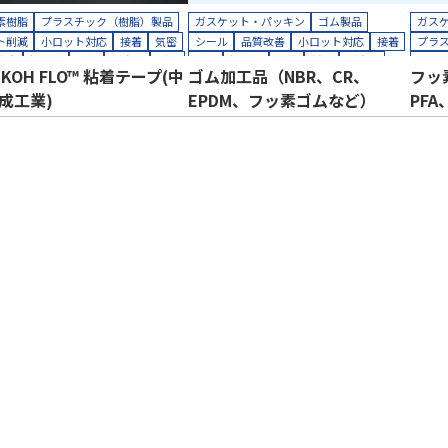
素樹脂
プラスチック（樹脂）製品
ガスケット・パッキン
ゴム製品
ガス
ト削減
小ロット対応
接着
気密
シール
品質改善
小ロット対応
接着
プラ
防止
短納期
絶縁
耐摩耗
耐熱
気密
短納期
絶縁
緩衝
耐摩耗
ホー
UKOH FLO™ 粘着テープ(中
ゴム加工品（NBR、CR、
フッ
長寿命化
防塵
防水
半導体
耐熱
耐薬
防水
防音
半導体
コス
成工業)
EPDM、フッ素ゴムなど）
PFA
設備
機械装置
油空圧
自動車
工場設備
機械装置
油空圧
自動車
小ロ
・電子
電力
電機・電子
短納
ティングプロッター加工
カッティングプロッター加工
長寿
ト加工
クリーンパック
カット加工
接着加工
自動
ーンルーム内加工
接着加工
縫製加工（工業用）
貼り合わせ加工
カッ
合わせ加工
カッ
クリ
熱処
縫製