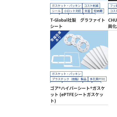
ガスケット・パッキン
コスト削減
フッ
シール
小ロット対応
気密
短納期
コス
耐熱
耐薬
長寿命化
半導体
汚れ
T-Global社製 グラファイト
CH
工場設備
建設
機械装置
油空圧
耐薬
シート
興化
自動車
電機・電子
工場
カッティングプロッター加工
電機
カット加工
接着加工
貼り合わせ加工
カッ
カッ
クリ
貼り
ガスケット・パッキン
プラスチック（樹脂）製品
多孔質PTFE
シール
小ロット対応
絶縁
耐熱
ゴア®ハイパーシート®ガスケ
耐薬
長寿命化
半導体
機械装置
ット (ePTFEシートガスケッ
油空圧
自動車
電機・電子
カッティングプロッター加工
ト)
カット加工
クリーンパック
クリーンルーム内加工
接着加工
熱処理（アニール）加工