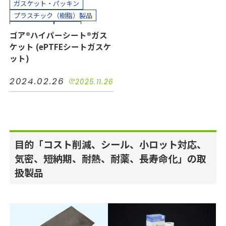
ガスケット・パッキン
組み立て加工
プラスチック（樹脂）製品
縫製加工（工業用）
多孔質PTFE
シール
ゴア®ハイパーシート®ガス
貼り合わせ加工
小ロット対応
絶縁
耐熱
ケット (ePTFEシートガスケ
耐薬
長寿命化
半導体
ット)
機械装置
油空圧
自動車
電機・電子
2024.02.26
2025.11.26
カッティングプロッター加工
カット加工
クリーンパック
クリーンルーム内加工
接着加工
熱処理（アニール）加工
目的「コスト削減、シール、小ロット対応、
縫製加工（工業用）
貼り合わせ加工
気密、短納期、耐熱、耐薬、長寿命化」の取
扱製品