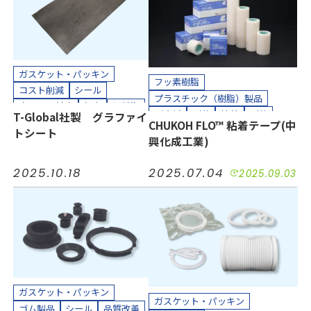
ガスケット・パッキン
フッ素樹脂
コスト削減
シール
プラスチック（樹脂）製品
小ロット対応
気密
短納期
耐摩耗
耐薬
接着
耐熱
T-Global社製 グラファイ
耐熱
耐薬
長寿命化
CHUKOH FLO™ 粘着テープ(中
絶縁
気密
短納期
トシート
半導体
工場設備
建設
興化成工業)
コスト削減
長寿命化
機械装置
油空圧
自動車
小ロット対応
汚れ防止
防塵
電機・電子
2025.10.18
2025.07.04
2025.09.03
防水
自動車
機械装置
カッティングプロッター加工
半導体
油空圧
電機・電子
カット加工
接着加工
工場設備
カット加工
貼り合わせ加工
貼り合わせ加工
カッティングプロッター加工
接着加工
クリーンルーム内加工
クリーンパック
ガスケット・パッキン
ガスケット・パッキン
ゴム製品
シール
品質改善