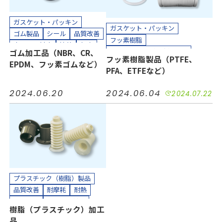
クリーンパック
ガスケット・パッキン
ガスケット・パッキン
ゴム製品
シール
品質改善
フッ素樹脂
小ロット対応
接着
気密
プラスチック（樹脂）製品
ゴム加工品（NBR、CR、
短納期
絶縁
緩衝
耐摩耗
フッ素樹脂製品（PTFE、
ホース、チューブ
多孔質PTFE
EPDM、フッ素ゴムなど）
耐熱
耐薬
防水
防音
PFA、ETFEなど）
コスト削減
シール
品質改善
半導体
工場設備
機械装置
小ロット対応
接着
気密
油空圧
自動車
電力
2024.06.20
2024.06.04
2024.07.22
汚れ防止
短納期
絶縁
電機・電子
耐摩耗
耐熱
耐薬
長寿命化
カッティングプロッター加工
半導体
機械装置
油空圧
カット加工
接着加工
自動車
電力
電機・電子
縫製加工（工業用）
カッティングプロッター加工
貼り合わせ加工
カット加工
クリーンパック
クリーンルーム内加工
接着加工
熱処理（アニール）加工
プラスチック（樹脂）製品
組み立て加工
品質改善
耐摩耗
耐熱
縫製加工（工業用）
長寿命化
小ロット対応
樹脂（プラスチック）加工
貼り合わせ加工
カット加工
貼り合わせ加工
品