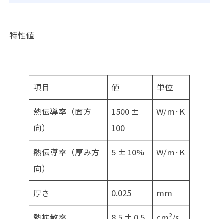
特性値
項目
値
単位
熱伝導率（面方
1500 ±
W/m·K
向）
100
熱伝導率（厚み方
5 ± 10%
W/m·K
向）
厚さ
0.025
mm
熱拡散率
8.5 ± 0.5
cm²/s