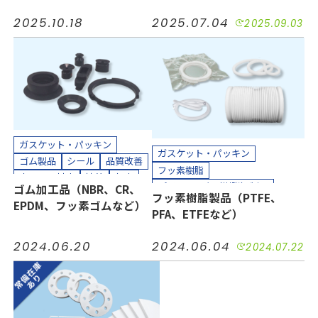
機械装置
油空圧
自動車
小ロット対応
汚れ防止
防塵
電機・電子
2025.10.18
2025.07.04
2025.09.03
防水
自動車
機械装置
カッティングプロッター加工
半導体
油空圧
電機・電子
カット加工
接着加工
工場設備
カット加工
貼り合わせ加工
貼り合わせ加工
カッティングプロッター加工
接着加工
クリーンルーム内加工
クリーンパック
ガスケット・パッキン
ガスケット・パッキン
ゴム製品
シール
品質改善
フッ素樹脂
小ロット対応
接着
気密
プラスチック（樹脂）製品
ゴム加工品（NBR、CR、
短納期
絶縁
緩衝
耐摩耗
フッ素樹脂製品（PTFE、
ホース、チューブ
多孔質PTFE
EPDM、フッ素ゴムなど）
耐熱
耐薬
防水
防音
PFA、ETFEなど）
コスト削減
シール
品質改善
半導体
工場設備
機械装置
小ロット対応
接着
気密
油空圧
自動車
電力
2024.06.20
2024.06.04
2024.07.22
汚れ防止
短納期
絶縁
電機・電子
耐摩耗
耐熱
耐薬
長寿命化
カッティングプロッター加工
半導体
機械装置
油空圧
カット加工
接着加工
自動車
電力
電機・電子
縫製加工（工業用）