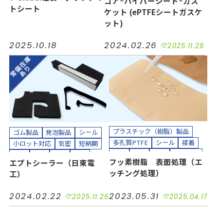
ゴア®ハイパーシート®ガス
耐熱
耐薬
長寿命化
小ロット対応
絶縁
耐熱
トシート
ケット (ePTFEシートガスケ
半導体
工場設備
建設
耐薬
長寿命化
半導体
ット)
機械装置
油空圧
自動車
機械装置
油空圧
自動車
電機・電子
電機・電子
2025.10.18
2024.02.26
カッティングプロッター加工
2025.11.26
カッティングプロッター加工
カット加工
接着加工
カット加工
クリーンパック
貼り合わせ加工
クリーンルーム内加工
接着加工
熱処理（アニール）加工
縫製加工（工業用）
貼り合わせ加工
プラスチック（樹脂）製品
ゴム製品
発泡製品
シール
多孔質PTFE
シール
接着
小ロット対応
気密
短納期
絶縁
耐熱
耐薬
表面処理
緩衝
耐熱
防振
防音
フッ素樹脂 表面処理（エ
エプトシーラー（日東電
半導体
機械装置
油空圧
工場設備
機械装置
自動車
ッチング処理）
工）
自動車
電機・電子
電機・電子
カット加工
接着加工
カッティングプロッター加工
2024.02.22
2023.05.31
2025.11.26
2025.04.17
貼り合わせ加工
カット加工
接着加工
組み立て加工
貼り合わせ加工