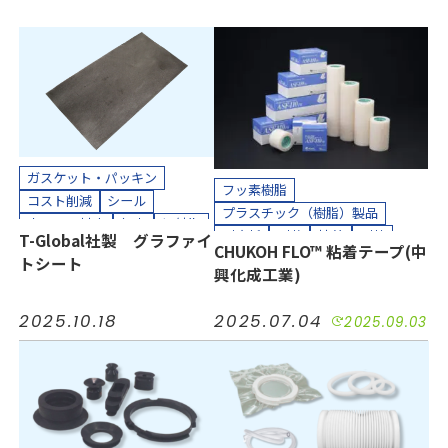
ガスケット・パッキン
フッ素樹脂
コスト削減
シール
プラスチック（樹脂）製品
小ロット対応
気密
短納期
耐摩耗
耐薬
接着
耐熱
T-Global社製 グラファイ
耐熱
耐薬
長寿命化
CHUKOH FLO™ 粘着テープ(中
絶縁
気密
短納期
トシート
半導体
工場設備
建設
興化成工業)
コスト削減
長寿命化
機械装置
油空圧
自動車
小ロット対応
汚れ防止
防塵
電機・電子
2025.10.18
2025.07.04
2025.09.03
防水
自動車
機械装置
カッティングプロッター加工
半導体
油空圧
電機・電子
カット加工
接着加工
工場設備
カット加工
貼り合わせ加工
貼り合わせ加工
カッティングプロッター加工
接着加工
クリーンルーム内加工