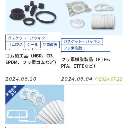
カット加工
接着加工
貼り合わせ加工
ガスケット・パッキン
ガスケット・パッキン
ゴム製品
シール
品質改善
フッ素樹脂
小ロット対応
接着
気密
プラスチック（樹脂）製品
ゴム加工品（NBR、CR、
短納期
絶縁
緩衝
耐摩耗
フッ素樹脂製品（PTFE、
ホース、チューブ
多孔質PTFE
EPDM、フッ素ゴムなど）
耐熱
耐薬
防水
防音
PFA、ETFEなど）
コスト削減
シール
品質改善
半導体
工場設備
機械装置
小ロット対応
接着
気密
油空圧
自動車
電力
2024.06.20
2024.06.04
2024.07.22
汚れ防止
短納期
絶縁
電機・電子
耐摩耗
耐熱
耐薬
長寿命化
カッティングプロッター加工
半導体
機械装置
油空圧
カット加工
接着加工
自動車
電力
電機・電子
縫製加工（工業用）
カッティングプロッター加工
貼り合わせ加工
カット加工
クリーンパック
クリーンルーム内加工
接着加工
熱処理（アニール）加工