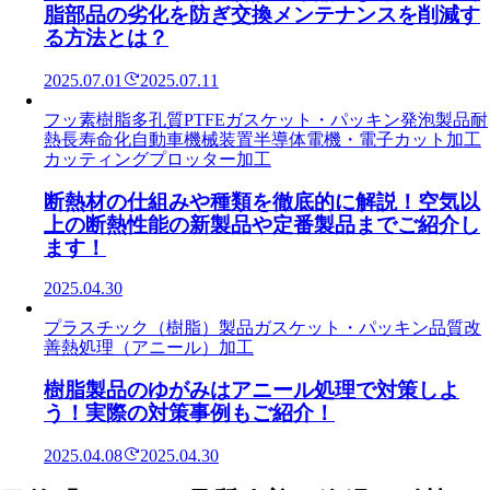
脂部品の劣化を防ぎ交換メンテナンスを削減す
る方法とは？
2025.07.01
2025.07.11
フッ素樹脂
多孔質PTFE
ガスケット・パッキン
発泡製品
耐
熱
長寿命化
自動車
機械装置
半導体
電機・電子
カット加工
カッティングプロッター加工
断熱材の仕組みや種類を徹底的に解説！空気以
上の断熱性能の新製品や定番製品までご紹介し
ます！
2025.04.30
プラスチック（樹脂）製品
ガスケット・パッキン
品質改
善
熱処理（アニール）加工
樹脂製品のゆがみはアニール処理で対策しよ
う！実際の対策事例もご紹介！
2025.04.08
2025.04.30