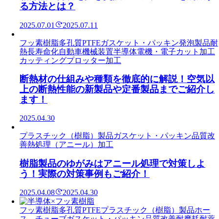
る方法とは？
2025.07.01
2025.07.11
フッ素樹脂
多孔質PTFE
ガスケット・パッキン
発泡製品
耐
熱
長寿命化
自動車
機械装置
半導体
電機・電子
カット加工
カッティングプロッター加工
断熱材の仕組みや種類を徹底的に解説！空気以
上の断熱性能の新製品や定番製品までご紹介し
ます！
2025.04.30
プラスチック（樹脂）製品
ガスケット・パッキン
品質改
善
熱処理（アニール）加工
樹脂製品のゆがみはアニール処理で対策しよ
う！実際の対策事例もご紹介！
2025.04.08
2025.04.30
フッ素樹脂
多孔質PTFE
プラスチック（樹脂）製品
ホー
ス、チューブ
ガスケット・パッキン
品質改善
耐摩耗
耐薬