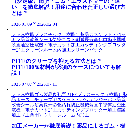
【決定版】樹脂・ゴム・エラストマーの「違
い」を徹底解説！用途に合わせた正しい選び方
とは？
2026.01.09
2026.02.04
フッ素樹脂
プラスチック（樹脂）製品
ガスケット・パッ
キン
品質改善
シール
気密
コスト削減
長寿命化
自動車
機械
装置
油空圧
電機・電子
カット加工
カッティングプロッタ
ー加工
クリーンルーム内加工
クリーンパック
PTFEのクリープを抑える方法とは？
PTFE100％材料が必須のケースについても解
説！
2025.07.07
2025.07.11
フッ素樹脂
ゴム製品
多孔質PTFE
プラスチック（樹脂）製
品
ホース、チューブ
ガスケット・パッキン
ジャバラ
品質
改善
シール
耐薬
長寿命化
汚れ防止
機械装置
半導体
油空圧
電機・電子
カット加工
カッティングプロッター加工
縫製
加工（工業用）
クリーンルーム内加工
加工メーカーが徹底解説！薬品によるゴム・樹