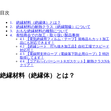
目次
絶縁材料（絶縁体）とは？
絶縁材料の耐熱クラス（絶縁階級）について
おもな絶縁材料の種類について
有恒商会での加工・取り扱い製品事例
【電気絶縁用フィルム・テープ】規格品もカット加工
品にも対応できます！
【絶縁シート 打ち抜き加工品】自社工場でスピード
対応可！
【電線間支持ロープ（電線落下防止用ロープ）】特許
取得してます！
【ゴア®ハイパーシート®ガスケット】耐熱クラスNを
クリア！
絶縁材料（絶縁体）とは？