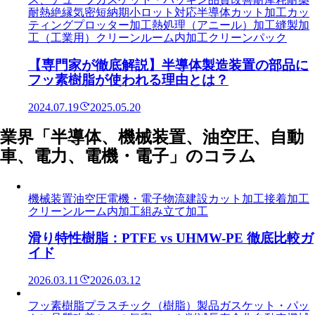
耐熱
絶縁
気密
短納期
小ロット対応
半導体
カット加工
カッ
ティングプロッター加工
熱処理（アニール）加工
縫製加
工（工業用）
クリーンルーム内加工
クリーンパック
【専門家が徹底解説】半導体製造装置の部品に
フッ素樹脂が使われる理由とは？
2024.07.19
2025.05.20
業界「半導体、機械装置、油空圧、自動
車、電力、電機・電子」のコラム
機械装置
油空圧
電機・電子
物流
建設
カット加工
接着加工
クリーンルーム内加工
組み立て加工
滑り特性樹脂：PTFE vs UHMW-PE 徹底比較ガ
イド
2026.03.11
2026.03.12
フッ素樹脂
プラスチック（樹脂）製品
ガスケット・パッ