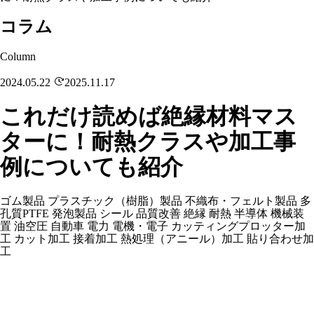
コラム
Column
2024.05.22
2025.11.17
これだけ読めば絶縁材料マス
ターに！耐熱クラスや加工事
例についても紹介
ゴム製品
プラスチック（樹脂）製品
不織布・フェルト製品
多
孔質PTFE
発泡製品
シール
品質改善
絶縁
耐熱
半導体
機械装
置
油空圧
自動車
電力
電機・電子
カッティングプロッター加
工
カット加工
接着加工
熱処理（アニール）加工
貼り合わせ加
工