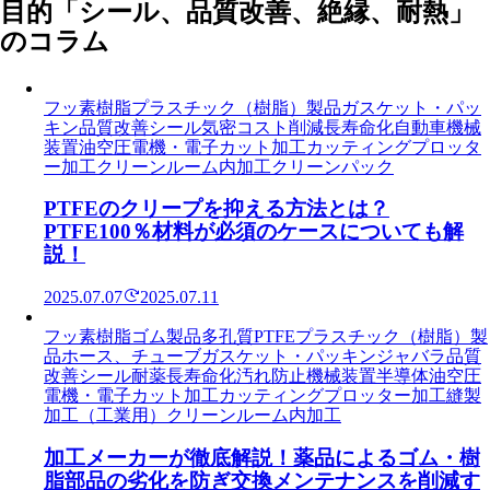
目的「シール、品質改善、絶縁、耐熱」
のコラム
フッ素樹脂
プラスチック（樹脂）製品
ガスケット・パッ
キン
品質改善
シール
気密
コスト削減
長寿命化
自動車
機械
装置
油空圧
電機・電子
カット加工
カッティングプロッタ
ー加工
クリーンルーム内加工
クリーンパック
PTFEのクリープを抑える方法とは？
PTFE100％材料が必須のケースについても解
説！
2025.07.07
2025.07.11
フッ素樹脂
ゴム製品
多孔質PTFE
プラスチック（樹脂）製
品
ホース、チューブ
ガスケット・パッキン
ジャバラ
品質
改善
シール
耐薬
長寿命化
汚れ防止
機械装置
半導体
油空圧
電機・電子
カット加工
カッティングプロッター加工
縫製
加工（工業用）
クリーンルーム内加工
加工メーカーが徹底解説！薬品によるゴム・樹
脂部品の劣化を防ぎ交換メンテナンスを削減す