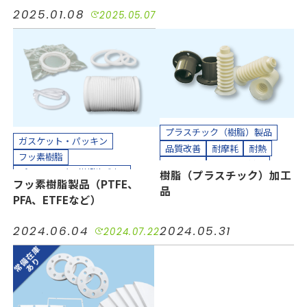
発泡製品
2025.01.08
2025.05.07
プラスチック（樹脂）製品
ガスケット・パッキン
品質改善
耐摩耗
耐熱
フッ素樹脂
長寿命化
小ロット対応
プラスチック（樹脂）製品
樹脂（プラスチック）加工
カット加工
貼り合わせ加工
フッ素樹脂製品（PTFE、
ホース、チューブ
多孔質PTFE
品
カッティングプロッター加工
PFA、ETFEなど）
コスト削減
シール
品質改善
組み立て加工
小ロット対応
接着
気密
2024.06.04
2024.05.31
2024.07.22
汚れ防止
短納期
絶縁
耐摩耗
耐熱
耐薬
長寿命化
半導体
機械装置
油空圧
自動車
電力
電機・電子
カッティングプロッター加工