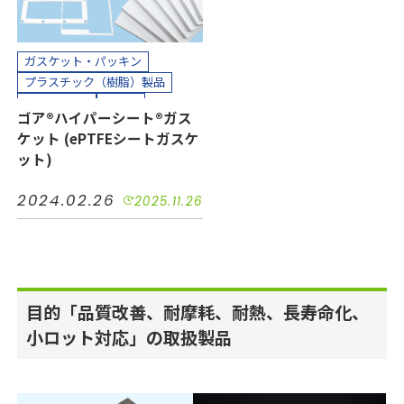
カット加工
クリーンパック
クリーンルーム内加工
接着加工
熱処理（アニール）加工
ガスケット・パッキン
組み立て加工
プラスチック（樹脂）製品
縫製加工（工業用）
多孔質PTFE
シール
ゴア®ハイパーシート®ガス
貼り合わせ加工
小ロット対応
絶縁
耐熱
ケット (ePTFEシートガスケ
耐薬
長寿命化
半導体
ット)
機械装置
油空圧
自動車
電機・電子
2024.02.26
2025.11.26
カッティングプロッター加工
カット加工
クリーンパック
クリーンルーム内加工
接着加工
熱処理（アニール）加工
目的「品質改善、耐摩耗、耐熱、長寿命化、
縫製加工（工業用）
貼り合わせ加工
小ロット対応」の取扱製品