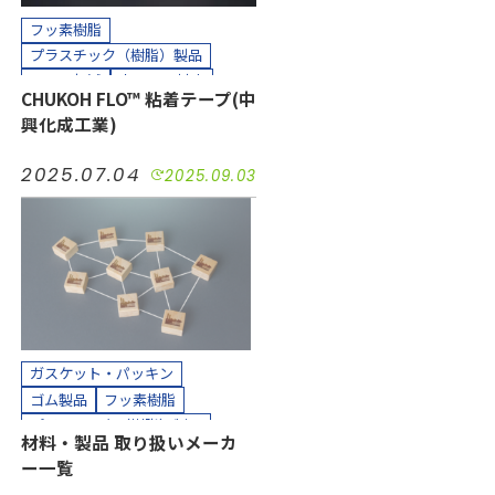
フッ素樹脂
プラスチック（樹脂）製品
コスト削減
小ロット対応
CHUKOH FLO™ 粘着テープ(中
接着
気密
汚れ防止
短納期
興化成工業)
絶縁
耐摩耗
耐熱
耐薬
長寿命化
防塵
防水
半導体
2025.07.04
2025.09.03
工場設備
機械装置
油空圧
自動車
電機・電子
カッティングプロッター加工
カット加工
クリーンパック
クリーンルーム内加工
接着加工
貼り合わせ加工
ガスケット・パッキン
ゴム製品
フッ素樹脂
プラスチック（樹脂）製品
材料・製品 取り扱いメーカ
ホース、チューブ
ー一覧
不織布・フェルト製品