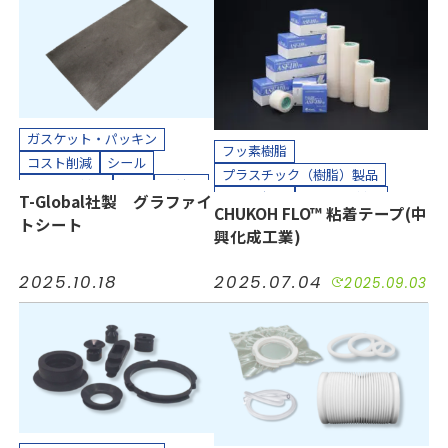
ガスケット・パッキン
フッ素樹脂
コスト削減
シール
プラスチック（樹脂）製品
小ロット対応
気密
短納期
コスト削減
小ロット対応
T-Global社製 グラファイ
耐熱
耐薬
長寿命化
CHUKOH FLO™ 粘着テープ(中
接着
気密
汚れ防止
短納期
トシート
半導体
工場設備
建設
興化成工業)
絶縁
耐摩耗
耐熱
耐薬
機械装置
油空圧
自動車
長寿命化
防塵
防水
半導体
電機・電子
2025.10.18
2025.07.04
2025.09.03
工場設備
機械装置
油空圧
カッティングプロッター加工
自動車
電機・電子
カット加工
接着加工
カッティングプロッター加工
貼り合わせ加工
カット加工
クリーンパック
クリーンルーム内加工
接着加工
貼り合わせ加工