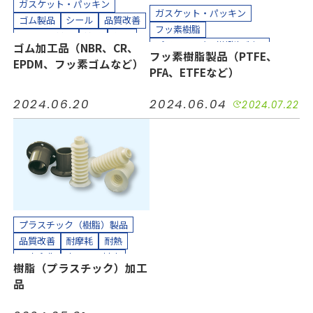
ガスケット・パッキン
ガスケット・パッキン
ゴム製品
シール
品質改善
フッ素樹脂
小ロット対応
接着
気密
プラスチック（樹脂）製品
ゴム加工品（NBR、CR、
短納期
絶縁
緩衝
耐摩耗
フッ素樹脂製品（PTFE、
ホース、チューブ
多孔質PTFE
EPDM、フッ素ゴムなど）
耐熱
耐薬
防水
防音
PFA、ETFEなど）
コスト削減
シール
品質改善
半導体
工場設備
機械装置
小ロット対応
接着
気密
油空圧
自動車
電力
2024.06.20
2024.06.04
2024.07.22
汚れ防止
短納期
絶縁
電機・電子
耐摩耗
耐熱
耐薬
長寿命化
カッティングプロッター加工
半導体
機械装置
油空圧
カット加工
接着加工
自動車
電力
電機・電子
縫製加工（工業用）
カッティングプロッター加工
貼り合わせ加工
カット加工
クリーンパック
クリーンルーム内加工
接着加工
熱処理（アニール）加工
プラスチック（樹脂）製品
組み立て加工
品質改善
耐摩耗
耐熱
縫製加工（工業用）
長寿命化
小ロット対応
樹脂（プラスチック）加工
貼り合わせ加工
カット加工
貼り合わせ加工
品
カッティングプロッター加工
組み立て加工