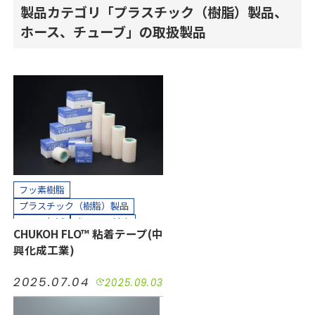
製品カテゴリ「プラスチック（樹脂）製品、
ホース、チューブ」の取扱製品
フッ素樹脂
プラスチック（樹脂）製品
コスト削減
小ロット対応
CHUKOH FLO™ 粘着テープ(中
接着
気密
汚れ防止
短納期
興化成工業)
絶縁
耐摩耗
耐熱
耐薬
長寿命化
防塵
防水
半導体
2025.07.04
2025.09.03
工場設備
機械装置
油空圧
自動車
電機・電子