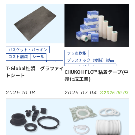
ガスケット・パッキン
フッ素樹脂
コスト削減
シール
プラスチック（樹脂）製品
小ロット対応
気密
短納期
コスト削減
小ロット対応
T-Global社製 グラファイ
耐熱
耐薬
長寿命化
CHUKOH FLO™ 粘着テープ(中
接着
気密
汚れ防止
短納期
トシート
半導体
工場設備
建設
興化成工業)
絶縁
耐摩耗
耐熱
耐薬
機械装置
油空圧
自動車
長寿命化
防塵
防水
半導体
電機・電子
2025.10.18
2025.07.04
2025.09.03
工場設備
機械装置
油空圧
カッティングプロッター加工
自動車
電機・電子
カット加工
接着加工
カッティングプロッター加工
貼り合わせ加工
カット加工
クリーンパック
クリーンルーム内加工
接着加工
貼り合わせ加工