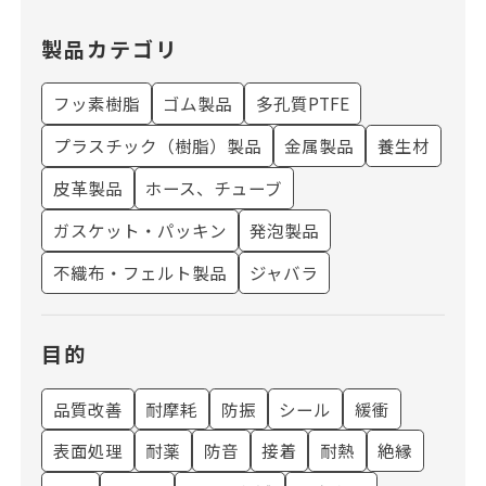
製品カテゴリ
フッ素樹脂
ゴム製品
多孔質PTFE
プラスチック（樹脂）製品
金属製品
養生材
皮革製品
ホース、チューブ
ガスケット・パッキン
発泡製品
不織布・フェルト製品
ジャバラ
目的
品質改善
耐摩耗
防振
シール
緩衝
表面処理
耐薬
防音
接着
耐熱
絶縁