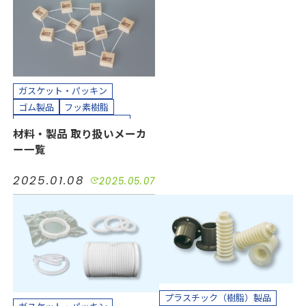
カッティングプロッター加工
カット加工
クリーンパック
クリーンルーム内加工
接着加工
貼り合わせ加工
ガスケット・パッキン
ゴム製品
フッ素樹脂
プラスチック（樹脂）製品
材料・製品 取り扱いメーカ
ホース、チューブ
ー一覧
不織布・フェルト製品
発泡製品
2025.01.08
2025.05.07
プラスチック（樹脂）製品