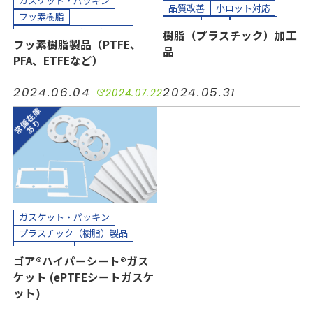
ガスケット・パッキン
品質改善
小ロット対応
フッ素樹脂
耐摩耗
耐熱
長寿命化
プラスチック（樹脂）製品
樹脂（プラスチック）加工
カッティングプロッター加工
フッ素樹脂製品（PTFE、
ホース、チューブ
多孔質PTFE
品
カット加工
組み立て加工
PFA、ETFEなど）
コスト削減
シール
品質改善
貼り合わせ加工
小ロット対応
接着
気密
2024.06.04
2024.05.31
2024.07.22
汚れ防止
短納期
絶縁
耐摩耗
耐熱
耐薬
長寿命化
半導体
機械装置
油空圧
自動車
電力
電機・電子
カッティングプロッター加工
カット加工
クリーンパック
クリーンルーム内加工
接着加工
熱処理（アニール）加工
ガスケット・パッキン
組み立て加工
プラスチック（樹脂）製品
縫製加工（工業用）
多孔質PTFE
シール
ゴア®ハイパーシート®ガス
貼り合わせ加工
小ロット対応
絶縁
耐熱
ケット (ePTFEシートガスケ
耐薬
長寿命化
半導体
ット)
機械装置
油空圧
自動車