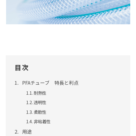
目次
PFAチューブ 特長と利点
耐熱性
透明性
柔軟性
非粘着性
用途