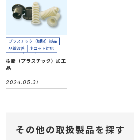
カッティングプロッター加工
半導体
機械装置
油空圧
カット加工
接着加工
自動車
電力
電機・電子
縫製加工（工業用）
カッティングプロッター加工
貼り合わせ加工
カット加工
クリーンパック
クリーンルーム内加工
接着加工
熱処理（アニール）加工
プラスチック（樹脂）製品
組み立て加工
品質改善
小ロット対応
縫製加工（工業用）
耐摩耗
耐熱
長寿命化
樹脂（プラスチック）加工
貼り合わせ加工
カッティングプロッター加工
品
カット加工
組み立て加工
貼り合わせ加工
2024.05.31
その他の取扱製品を探す