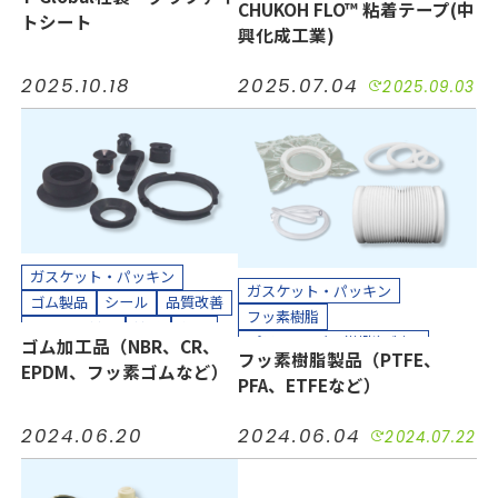
耐熱
耐薬
長寿命化
CHUKOH FLO™ 粘着テープ(中
接着
気密
汚れ防止
短納期
トシート
半導体
工場設備
建設
興化成工業)
絶縁
耐摩耗
耐熱
耐薬
機械装置
油空圧
自動車
長寿命化
防塵
防水
半導体
電機・電子
2025.10.18
2025.07.04
2025.09.03
工場設備
機械装置
油空圧
カッティングプロッター加工
自動車
電機・電子
カット加工
接着加工
カッティングプロッター加工
貼り合わせ加工
カット加工
クリーンパック
クリーンルーム内加工
接着加工
貼り合わせ加工
ガスケット・パッキン
ガスケット・パッキン
ゴム製品
シール
品質改善
フッ素樹脂
小ロット対応
接着
気密
プラスチック（樹脂）製品
ゴム加工品（NBR、CR、
短納期
絶縁
緩衝
耐摩耗
フッ素樹脂製品（PTFE、
ホース、チューブ
多孔質PTFE
EPDM、フッ素ゴムなど）
耐熱
耐薬
防水
防音
PFA、ETFEなど）
コスト削減
シール
品質改善
半導体
工場設備
機械装置
小ロット対応
接着
気密
油空圧
自動車
電力
2024.06.20
2024.06.04
2024.07.22
汚れ防止
短納期
絶縁
電機・電子
耐摩耗
耐熱
耐薬
長寿命化
カッティングプロッター加工
半導体
機械装置
油空圧