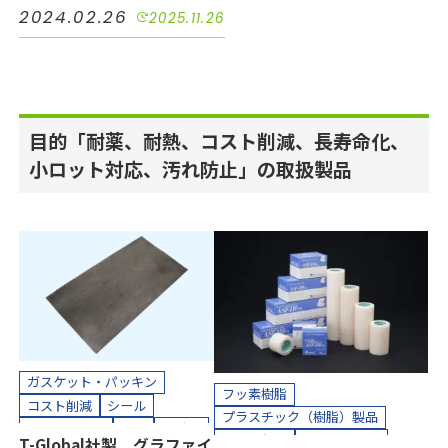
電機・電子
2024.02.26
2025.11.26
カッティングプロッター加工
カット加工
クリーンパック
クリーンルーム内加工
接着加工
熱処理（アニール）加工
目的「耐薬、耐熱、コスト削減、長寿命化、
縫製加工（工業用）
貼り合わせ加工
小ロット対応、汚れ防止」の取扱製品
ガスケット・パッキン
フッ素樹脂
コスト削減
シール
プラスチック（樹脂）製品
小ロット対応
気密
短納期
コスト削減
小ロット対応
T-Global社製 グラファイ