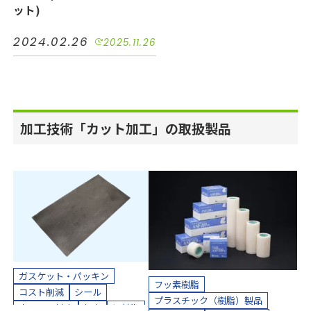
ット)
機械装置
油空圧
自動車
電機・電子
2024.02.26
2025.11.26
カッティングプロッター加工
カット加工
クリーンパック
クリーンルーム内加工
接着加工
熱処理（アニール）加工
加工技術「カット加工」の取扱製品
縫製加工（工業用）
貼り合わせ加工
ガスケット・パッキン
フッ素樹脂
コスト削減
シール
プラスチック（樹脂）製品
小ロット対応
気密
短納期