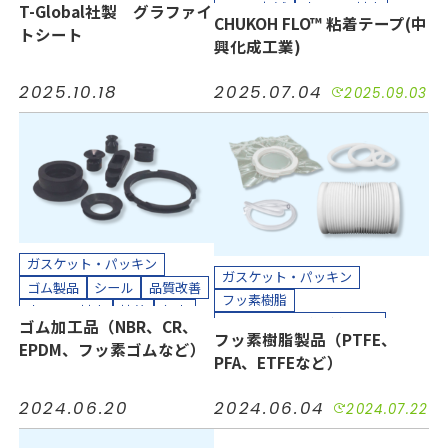
コスト削減
小ロット対応
T-Global社製 グラファイ
耐熱
耐薬
長寿命化
CHUKOH FLO™ 粘着テープ(中
接着
気密
汚れ防止
短納期
トシート
半導体
工場設備
建設
興化成工業)
絶縁
耐摩耗
耐熱
耐薬
機械装置
油空圧
自動車
長寿命化
防塵
防水
半導体
電機・電子
2025.10.18
2025.07.04
2025.09.03
工場設備
機械装置
油空圧
カッティングプロッター加工
自動車
電機・電子
カット加工
接着加工
カッティングプロッター加工
貼り合わせ加工
カット加工
クリーンパック
クリーンルーム内加工
接着加工
貼り合わせ加工
ガスケット・パッキン
ガスケット・パッキン
ゴム製品
シール
品質改善
フッ素樹脂
小ロット対応
接着
気密
プラスチック（樹脂）製品
ゴム加工品（NBR、CR、
短納期
絶縁
緩衝
耐摩耗
フッ素樹脂製品（PTFE、
ホース、チューブ
多孔質PTFE
EPDM、フッ素ゴムなど）
耐熱
耐薬
防水
防音
PFA、ETFEなど）
コスト削減
シール
品質改善
半導体
工場設備
機械装置
小ロット対応
接着
気密
油空圧
自動車
電力
2024.06.20
2024.06.04
2024.07.22
汚れ防止
短納期
絶縁
電機・電子
耐摩耗
耐熱
耐薬
長寿命化