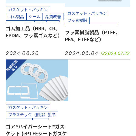
ガスケット・パッキン
ガスケット・パッキン
ゴム製品
シール
品質改善
フッ素樹脂
小ロット対応
接着
気密
プラスチック（樹脂）製品
ゴム加工品（NBR、CR、
短納期
絶縁
緩衝
耐摩耗
フッ素樹脂製品（PTFE、
ホース、チューブ
多孔質PTFE
EPDM、フッ素ゴムなど）
耐熱
耐薬
防水
防音
PFA、ETFEなど）
コスト削減
シール
品質改善
半導体
工場設備
機械装置
小ロット対応
接着
気密
油空圧
自動車
電力
2024.06.20
2024.06.04
2024.07.22
汚れ防止
短納期
絶縁
電機・電子
耐摩耗
耐熱
耐薬
長寿命化
カッティングプロッター加工
半導体
機械装置
油空圧
カット加工
接着加工
自動車
電力
電機・電子
縫製加工（工業用）
カッティングプロッター加工
貼り合わせ加工
カット加工
クリーンパック
クリーンルーム内加工
接着加工
熱処理（アニール）加工
ガスケット・パッキン
組み立て加工
プラスチック（樹脂）製品
縫製加工（工業用）
多孔質PTFE
シール
ゴア®ハイパーシート®ガス
貼り合わせ加工
小ロット対応
絶縁
耐熱
ケット (ePTFEシートガスケ
耐薬
長寿命化
半導体