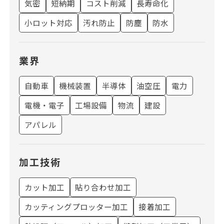
気密
短納期
コスト削減
長寿命化
小ロット対応
汚れ防止
防塵
防水
業界
自動車
機械装置
半導体
油空圧
電力
電機・電子
工場設備
物流
建設
アパレル
加工技術
カット加工
貼り合わせ加工
カッティングプロッター加工
接着加工