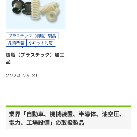
カット加工
接着加工
自動車
電力
電機・電子
縫製加工（工業用）
カッティングプロッター加工
貼り合わせ加工
カット加工
クリーンパック
クリーンルーム内加工
接着加工
熱処理（アニール）加工
プラスチック（樹脂）製品
組み立て加工
品質改善
小ロット対応
縫製加工（工業用）
耐摩耗
耐熱
長寿命化
樹脂（プラスチック）加工
貼り合わせ加工
カッティングプロッター加工
品
カット加工
組み立て加工
貼り合わせ加工
2024.05.31
業界「自動車、機械装置、半導体、油空圧、
電力、工場設備」の取扱製品