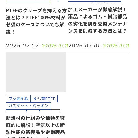
プラスチック（樹脂）製品
ガスケット・パッキン
加工メーカーが徹底解説！
PTFEのクリープを抑える方
ホース、チューブ
品質改善
シール
気密
薬品によるゴム・樹脂部品
法とは？PTFE100％材料が
ガスケット・パッキン
コスト削減
長寿命化
の劣化を防ぎ交換メンテナ
必須のケースについても解
ジャバラ
品質改善
シール
自動車
機械装置
油空圧
ンスを削減する方法とは？
説！
耐薬
長寿命化
汚れ防止
電機・電子
カット加工
機械装置
半導体
油空圧
カッティングプロッター加工
2025.07.07
2025.07.01
2025.07.11
2025.07.11
電機・電子
カット加工
クリーンルーム内加工
カッティングプロッター加工
クリーンパック
縫製加工（工業用）
クリーンルーム内加工
フッ素樹脂
多孔質PTFE
ガスケット・パッキン
発泡製品
耐熱
長寿命化
断熱材の仕組みや種類を徹
自動車
機械装置
半導体
底的に解説！空気以上の断
電機・電子
カット加工
熱性能の新製品や定番製品
カッティングプロッター加工