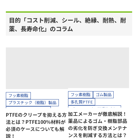
目的「コスト削減、シール、絶縁、耐熱、耐
薬、長寿命化」のコラム
フッ素樹脂
ゴム製品
フッ素樹脂
多孔質PTFE
プラスチック（樹脂）製品
プラスチック（樹脂）製品
ガスケット・パッキン
加工メーカーが徹底解説！
PTFEのクリープを抑える方
ホース、チューブ
品質改善
シール
気密
薬品によるゴム・樹脂部品
法とは？PTFE100％材料が
ガスケット・パッキン
コスト削減
長寿命化
の劣化を防ぎ交換メンテナ
必須のケースについても解
ジャバラ
品質改善
シール
自動車
機械装置
油空圧
ンスを削減する方法とは？
説！
耐薬
長寿命化
汚れ防止