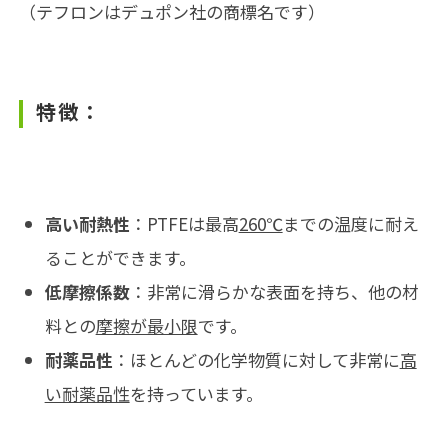
（テフロンはデュポン社の商標名です）
特徴：
高い耐熱性
：PTFEは最高
260℃
までの温度に耐え
ることができます。
低摩擦係数
：非常に滑らかな表面を持ち、他の材
料との
摩擦が最小限
です。
耐薬品性
：ほとんどの化学物質に対して非常に
高
い耐薬品性
を持っています。