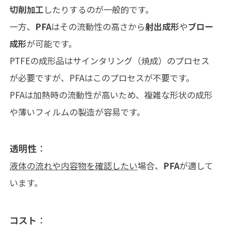
切削加工
したりするのが一般的です。
一方、
PFA
はその流動性の高さから
射出成形
や
ブロー
成形
が可能です。
PTFEの成形品はサインタリング（焼成）のプロセス
が必要ですが、PFAはこのプロセスが不要です。
PFAは加熱時の流動性が高いため、複雑な形状の成形
や薄いフィルムの製造が容易です。
透明性
：
液体の流れや内容物を確認したい
場合、
PFA
が適して
います。
コスト
：